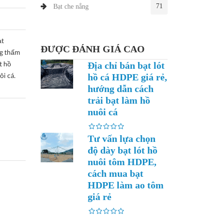
71
Bạt che nắng
ạt
ĐƯỢC ĐÁNH GIÁ CAO
ng thấm
t hồ
Địa chỉ bán bạt lót
ôi cá.
hồ cá HDPE giá rẻ,
hướng dẫn cách
trải bạt làm hồ
nuôi cá
Tư vấn lựa chọn
độ dày bạt lót hồ
nuôi tôm HDPE,
cách mua bạt
HDPE làm ao tôm
giá rẻ