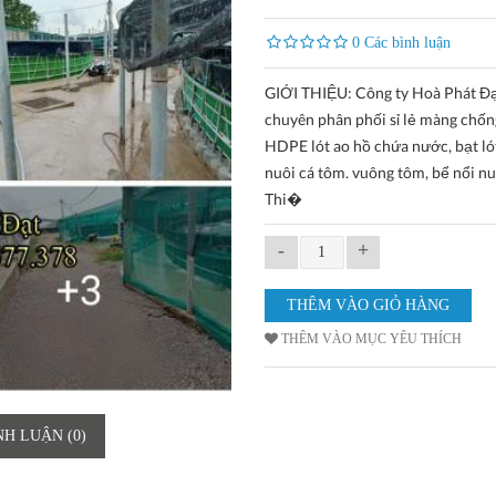
0 Các bình luận
GIỚI THIỆU: Công ty Hoà Phát Đ
chuyên phân phối sỉ lẻ màng chố
HDPE lót ao hồ chứa nước, bạt ló
nuôi cá tôm. vuông tôm, bể nổi nu
Thi�
-
+
THÊM VÀO MỤC YÊU THÍCH
NH LUẬN (0)