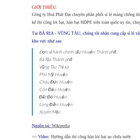
GIỚI THIỆU:
Công ty Hoà Phát Đạt chuyên phân phối sỉ lẻ màng chống thấ
kế thi công lót bạt, hàn bạt HDPE trên toàn quốc uy tín, chu
Tại BÀ RỊA - VŨNG TÀU, chúng tôi nhận cung cấp sỉ lẻ vận 
khu vực như sau:
Ðơn vị hành chính cấp Huyện
Thành phố
Bà Rịa
Thành phố
Vũng Tàu
Thị xã
Phú Mỹ
Huyện
Châu Đức
Huyện
Côn Đảo
Huyện
Đất Đỏ
Huyện
Long Điền
Huyện
Xuyên Mộc
Nguồn tại:
Wikipedia
=>
Video:
Hướng dẫn thi công hàn lót bạt ao chứa nước