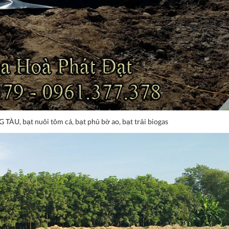
G TÀU, bạt nuôi tôm cá, bạt phủ bờ ao, bạt trải biogas