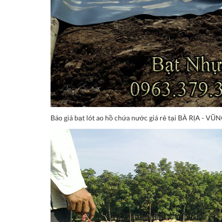
Báo giá bạt lót ao hồ chứa nước giá rẻ tại BÀ RỊA - VŨN