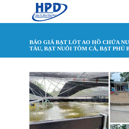
Nhảy đến nội dung
BÁO GIÁ BẠT LÓT AO HỒ CHỨA NƯ
TÀU, BẠT NUÔI TÔM CÁ, BẠT PHỦ 