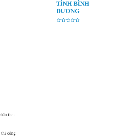
TỈNH BÌNH
DƯƠNG
hân tích
 thi công