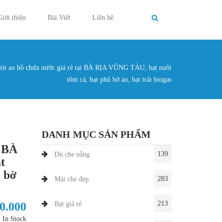
Giới thiệu
Bài Viết
Liên hệ
 lót ao hồ chứa nước giá rẻ tại BÀ RỊA VŨNG TÀU, bạt nuôi
g ở đây
tôm cá, bạt phủ bờ ao, bạt trải biogas
DANH MỤC SẢN PHẨM
ồ
i BÀ
139
Dù che nắng
t
ủ bờ
283
Mái che đẹp
213
30.000
Bạt giá rẻ
In Stock