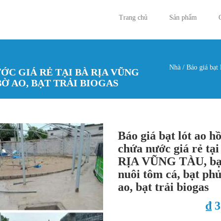
Trang chủ
Sản phẩm
Nhà
/
Báo giá bạt
ỚC GIÁ RẺ TẠI BÀ RỊA VŨNG
Bạn đan
BỜ AO, BẠT TRẢI BIOGAS
Báo giá bạt lót ao h
chứa nước giá rẻ tạ
RỊA VŨNG TÀU, bạ
nuôi tôm cá, bạt ph
ao, bạt trải biogas
₫ 