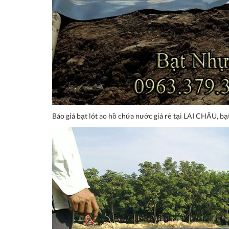
Báo giá bạt lót ao hồ chứa nước giá rẻ tại LAI CHÂU, bạt