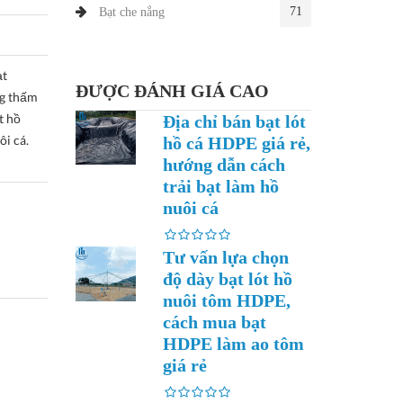
71
Bạt che nắng
ạt
ĐƯỢC ĐÁNH GIÁ CAO
ng thấm
t hồ
Địa chỉ bán bạt lót
ôi cá.
hồ cá HDPE giá rẻ,
hướng dẫn cách
trải bạt làm hồ
nuôi cá
Tư vấn lựa chọn
độ dày bạt lót hồ
nuôi tôm HDPE,
cách mua bạt
HDPE làm ao tôm
giá rẻ