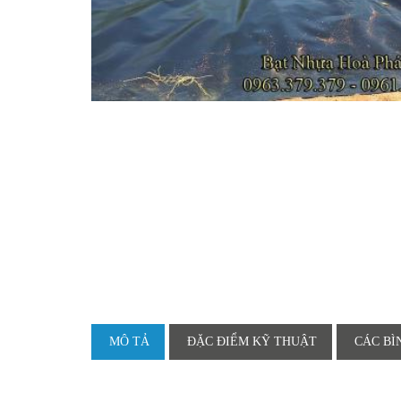
MÔ TẢ
ĐẶC ĐIỂM KỸ THUẬT
CÁC BÌ