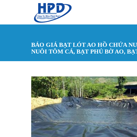
Nhảy đến nội dung
BÁO GIÁ BẠT LÓT AO HỒ CHỨA NƯ
NUÔI TÔM CÁ, BẠT PHỦ BỜ AO, BẠ