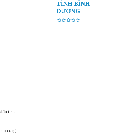
TỈNH BÌNH
DƯƠNG
hân tích
 thi công