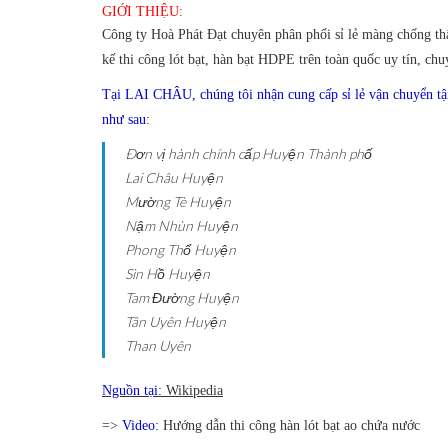
GIỚI THIỆU:
Công ty Hoà Phát Đạt chuyên phân phối sỉ lẻ màng chống thấ
kế thi công lót bạt, hàn bạt HDPE trên toàn quốc uy tín, chu
Tại LAI CHÂU, chúng tôi nhận cung cấp sỉ lẻ vận chuyển tậ
như sau:
Ðơn vị hành chính cấp Huyện
Thành phố
Lai Châu
Huyện
Mường Tè
Huyện
Nậm Nhùn
Huyện
Phong Thổ
Huyện
Sìn Hồ
Huyện
Tam Đường
Huyện
Tân Uyên
Huyện
Than Uyên
Nguồn tại:
Wikipedia
=>
Video:
Hướng dẫn thi công hàn lót bạt ao chứa nước