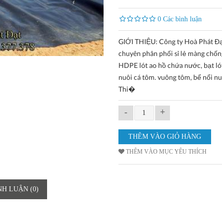
0 Các bình luận
GIỚI THIỆU: Công ty Hoà Phát Đ
chuyên phân phối sỉ lẻ màng chố
HDPE lót ao hồ chứa nước, bạt ló
nuôi cá tôm. vuông tôm, bể nổi nu
Thi�
-
+
THÊM VÀO MỤC YÊU THÍCH
NH LUẬN (0)