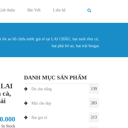
Giới thiệu
Bài Viết
Liên hệ
t lót ao hồ chứa nước giá rẻ tại LAI CHÂU, bạt nuôi tôm cá,
g ở đây
bạt phủ bờ ao, bạt trải biogas
DANH MỤC SẢN PHẨM
ồ
i LAI
139
Dù che nắng
 cá,
rải
283
Mái che đẹp
213
30.000
Bạt giá rẻ
In Stock