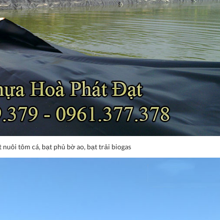
 nuôi tôm cá, bạt phủ bờ ao, bạt trải biogas