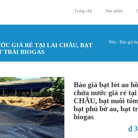
Trang chủ
Sản phẩm
Nhà
/
Báo giá bạ
ỚC GIÁ RẺ TẠI LAI CHÂU, BẠT
Bạn đan
T TRẢI BIOGAS
Báo giá bạt lót ao h
chứa nước giá rẻ tạ
CHÂU, bạt nuôi tôm
bạt phủ bờ ao, bạt t
biogas
₫ 